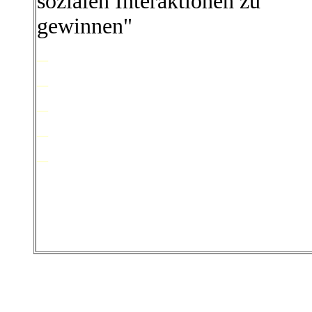
sozialen Interaktionen zu
gewinnen"
_
_
_
_
_