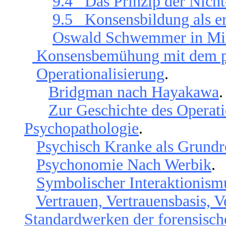
9.4 Das Prinzip der Nic
9.5 Konsensbildung als er
Oswald Schwemmer in Mitte
Konsensbemühung mit dem p
Operationalisierung
.
Bridgman nach Hayakawa
.
Zur Geschichte des Operatio
Psychopathologie
.
Psychisch Kranke als Grundr
Psychonomie Nach Werbik
.
Symbolischer Interaktionism
Vertrauen, Vertrauensbasis, 
Standardwerken der forensisch