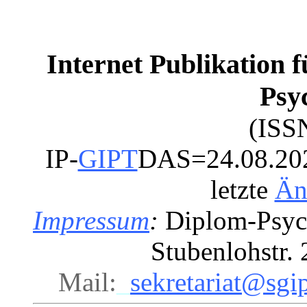
Internet Publikation 
Psy
(ISS
IP-
GIPT
DAS=24.08.2023
letzte
Än
Impressum
:
Diplom-Psych
Stubenlohstr
Mail:
_
sekretariat@sgip