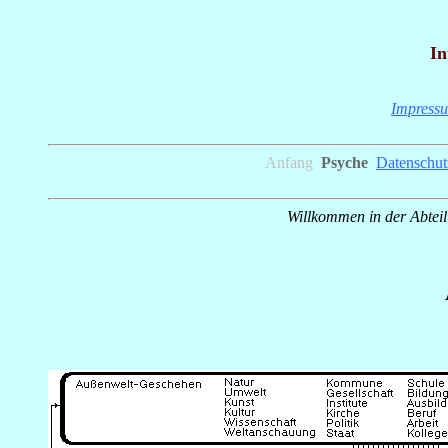
In
Impress
Anfang
_
Psyche
_
Datenschut
Willkommen in der Abtei