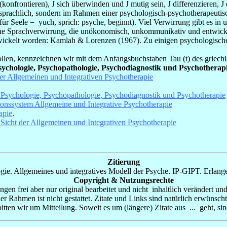
 (konfrontieren),
J
sich
überwinden und
J
mutig sein,
J
differenzieren,
J
gssprachlich, sondern im Rahmen einer psychologisch-psychotherapeut
 für Seele =
yuch
, sprich: psyche, beginnt). Viel Verwirrung gibt es in 
he Sprachverwirrung, die unökonomisch, unkommunikativ und entwicklun
ntwickelt worden: Kamlah & Lorenzen
(1967). Zu einigen psychologisch
 sollen, kennzeichnen wir mit dem Anfangsbuchstaben Tau (
t
) des griec
ychologie, Psychopathologie, Psychodiagnostik und Psychotherapi
er Allgemeinen und Integrativen Psychotherapie
 Psychologie, Psychopathologie, Psychodiagnostik und Psychotherapie
ionssystem Allgemeine und Integrative Psychotherapie
apie
.
 Sicht der Allgemeinen und Integrativen Psychotherapie
Zitierung
gie. Allgemeines und integratives Modell der Psyche.
IP-GIPT. Erlange
Copyright & Nutzungsrechte
gen frei aber nur original bearbeitet und nicht inhaltlich verändert un
r Rahmen ist nicht gestattet. Zitate und Links sind natürlich erwünscht
itten wir um Mitteilung. Soweit es um (längere) Zitate aus ... geht, si