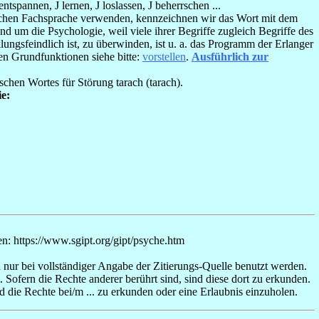
entspannen,
J
lernen,
J
loslassen,
J
beherrschen ...
ischen Fachsprache verwenden, kennzeichnen wir das Wort mit dem
und um die Psychologie, weil viele ihrer Begriffe zugleich Begriffe des
gsfeindlich ist, zu überwinden, ist u. a. das Programm der Erlanger
en Grundfunktionen siehe bitte:
vorstellen
.
Ausführlich zur
hischen Wortes für Störung
tarach (
tarach
).
e:
n: https://www.sgipt.org/gipt/psyche.htm
d nur bei vollständiger Angabe der Zitierungs-Quelle benutzt werden.
. Sofern die Rechte anderer berührt sind, sind diese dort zu erkunden.
nd die Rechte bei/m ... zu erkunden oder eine Erlaubnis einzuholen.