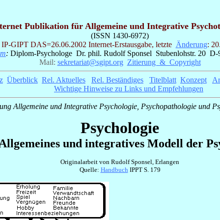
ternet Publikation für Allgemeine und Integrative Psycho
(ISSN 1430-6972)
IP-GIPT
DAS=26.06.2002 Internet-Erstausgabe, letzte
Änderung
: 20
um
:
Diplom-Psychologe Dr. phil. Rudolf Sponsel Stubenlohstr. 20 D-
Mail:
sekretariat@sgipt.org
_
Zitierung & Copyright
z
_
Überblick
_
Rel. Aktuelles
_
Rel. Beständiges
_
Titelblatt
_
Konzept
_
Ar
__ __
Wichtige Hinweise zu Links und Empfehlungen
lung Allgemeine und Integrative Psychologie, Psychopathologie und P
Psychologie
Allgemeines und integratives Modell der P
Originalarbeit von Rudolf Sponsel, Erlangen
Quelle:
Handbuch
IPPT S. 179