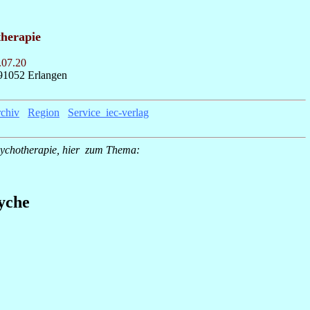
therapie
.07.20
91052 Erlangen
chiv
_
Region
_
Service_iec-verlag
_
sychotherapie, hier zum Thema:
syche