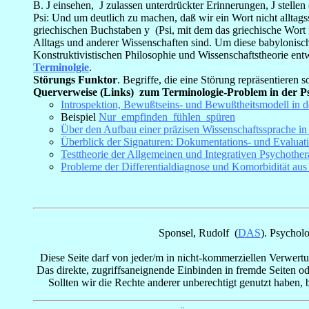
B.
J
einsehen,
J
zulassen unterdrückter Erinnerungen,
J
stellen
Psi: Und um deutlich zu machen, daß wir ein Wort nicht allta
griechischen Buchstaben
y
(Psi, mit dem das griechische Wort
Alltags und anderer Wissenschaften sind. Um diese babylonisc
Konstruktivistischen Philosophie und Wissenschaftstheorie e
Terminolgie
.
Störungs Funktor
. Begriffe, die eine Störung repräsentieren
Querverweise (Links) zum Terminologie-Problem in der Ps
Introspektion, Bewußtseins- und Bewußtheitsmodell in d
Beispiel
Nur_empfinden_fühlen_spüren
Über den Aufbau einer präzisen Wissenschaftssprache in
Überblick der Signaturen: Dokumentations- und Evaluat
Testtheorie der Allgemeinen und Integrativen Psychother
Probleme der Differentialdiagnose und Komorbidität aus
Sponsel, Rudolf (
DAS
).
Psycholo
Diese Seite darf von jeder/m in nicht-kommerziellen Verwertun
Das direkte, zugriffsaneignende Einbinden in fremde Seiten ode
Sollten wir die Rechte anderer unberechtigt genutzt haben, b